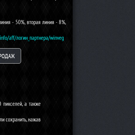
линия - 50%, вторая линия - 8%,
.info/aff/логин_партнера/winveg
ПРОДАЖ
 пикселей, а также
и сохранить, нажав