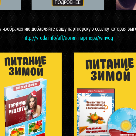
 изображению добавляйте вашу партнерскую ссылку, которая выгл
http://v-eda.info/aff/логин_партнера/winveg